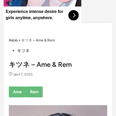
Experience intense desire for
girls anytime, anywhere.
Inicio
»
キツネ – Ame & Rem
Posted
キツネ
in
キツネ – Ame & Rem
abril 1, 2025
Ame
Rem