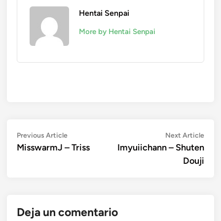
Hentai Senpai
More by Hentai Senpai
Navegación
Previous
Next
Previous Article
Next Article
article:
artic
MisswarmJ – Triss
Imyuiichann – Shuten
de
Douji
entradas
Deja un comentario