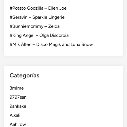
#Potato Godzilla – Ellen Joe
#Seravin – Sparkle Lingerie
#Bunniemommy – Zelda
#King Angel – Olga Discordia
#Mik Allen – Disco Magik and Luna Snow
Categorías
3mime
9797san
9ankake
A.kali
Aah.row