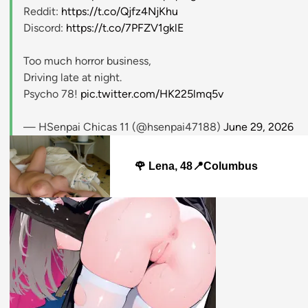
Reddit:
https://t.co/Qjfz4NjKhu
Discord:
https://t.co/7PFZV1gklE
Too much horror business,
Driving late at night.
Psycho 78!
pic.twitter.com/HK225lmq5v
— HSenpai Chicas 11 (@hsenpai47188)
June 29, 2026
🌹 Lena, 48📍Columbus