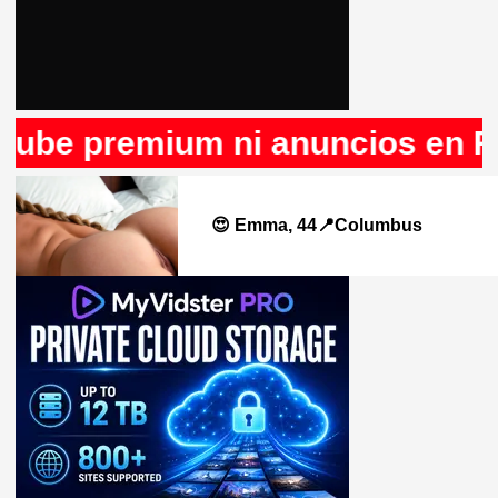
 anuncios en Rule34, que nos e
😍 Emma, 44📍Columbus