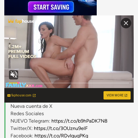
faphouse.com
VIEW MORE
Nueva cuenta de X
Redes Sociales
NUEVO Telegram:
https://t.co/b9hPaDK7N8
Twitter/X:
https://t.co/3OUznu9elF
Facebook:
https://t.co/RDvIquqPKg