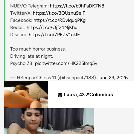
NUEVO Telegram:
https://t.co/b9hPaDK7N8
Twitter/X:
https://t.co/3OUznu9elF
Facebook:
https://t.co/RDvIquqPKg
Reddit:
https://t.co/Qjfz4NjKhu
Discord:
https://t.co/7PFZV1gklE
Too much horror business,
Driving late at night.
Psycho 78!
pic.twitter.com/HK225lmq5v
— HSenpai Chicas 11 (@hsenpai47188)
June 29, 2026
🎀 Laura, 43📍Columbus