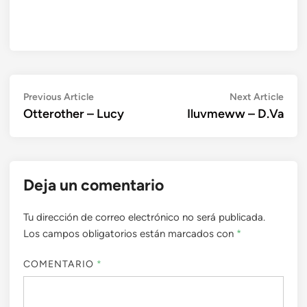
Navegación
Previous
Next
Previous Article
Next Article
article:
artic
Otterother – Lucy
Iluvmeww – D.Va
de
entradas
Deja un comentario
Tu dirección de correo electrónico no será publicada.
Los campos obligatorios están marcados con
*
COMENTARIO
*