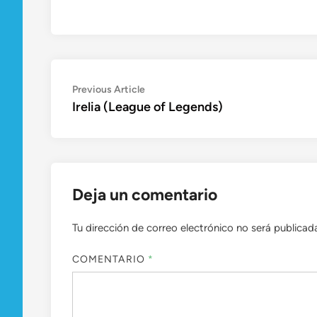
Navegación
Previous
Previous Article
article:
Irelia (League of Legends)
de
entradas
Deja un comentario
Tu dirección de correo electrónico no será publicad
COMENTARIO
*