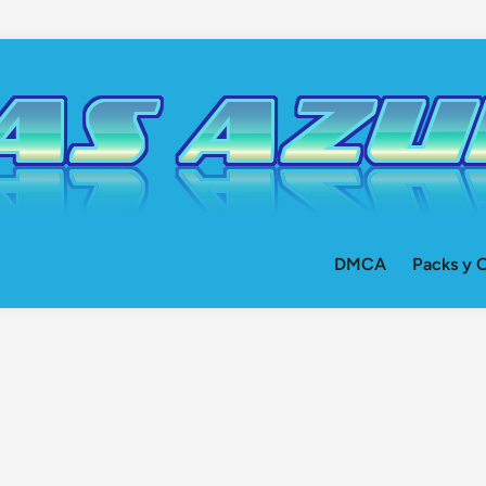
DMCA
Packs y O