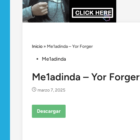
Inicio
»
Me1adinda – Yor Forger
Posted
Me1adinda
in
Me1adinda – Yor Forger
marzo 7, 2025
Descargar