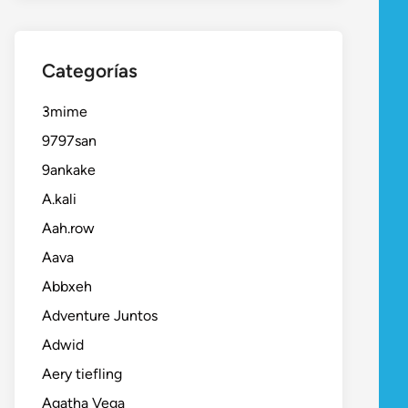
Categorías
3mime
9797san
9ankake
A.kali
Aah.row
Aava
Abbxeh
Adventure Juntos
Adwid
Aery tiefling
Agatha Vega