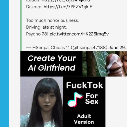
Discord:
https://t.co/7PFZV1gklE
Too much horror business,
Driving late at night.
Psycho 78!
pic.twitter.com/HK225lmq5v
— HSenpai Chicas 11 (@hsenpai47188)
June 29,