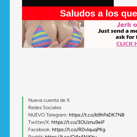
Saludos a los que ent
Nueva cuenta de X
Redes Sociales
NUEVO Telegram:
https://t.co/b9hPaDK7N8
Twitter/X:
https://t.co/3OUznu9elF
Facebook:
https://t.co/RDvIquqPKg
Reddit:
https://t.co/Qjfz4NjKhu